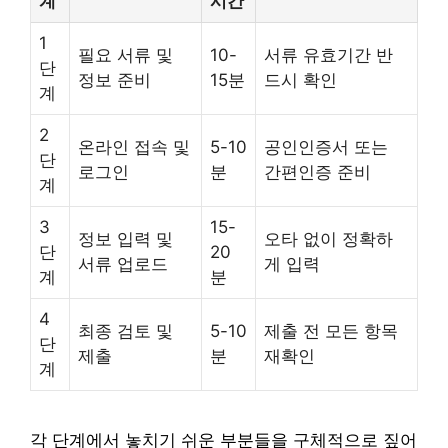
계
시간
1
필요 서류 및
10-
서류 유효기간 반
단
정보 준비
15분
드시 확인
계
2
온라인 접속 및
5-10
공인인증서 또는
단
로그인
분
간편인증 준비
계
3
15-
정보 입력 및
오타 없이 정확하
단
20
서류 업로드
게 입력
계
분
4
최종 검토 및
5-10
제출 전 모든 항목
단
제출
분
재확인
계
각 단계에서 놓치기 쉬운 부분들을 구체적으로 짚어