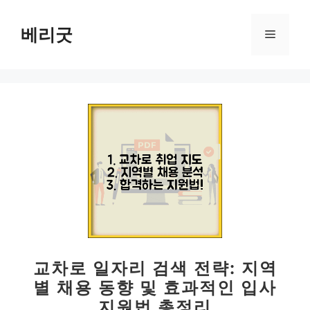
컨
텐
베리굿
메
츠
로
뉴
건
너
뛰
기
교차로 일자리 검색 전략: 지역
별 채용 동향 및 효과적인 입사
지원법 총정리