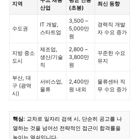
지역
최신 동향
산업
(초봉)
3,500 –
IT 개발,
경력직 개발
수도권
5,000만
스타트업
자 수요 증가
원
제조업,
2,800 –
지방 중소
꾸준한 수요
생산/기술
3,800만
도시
유지
직
원
부산, 대
서비스업,
2,400만
물류센터 직
구 (광역
물류
원 내외
무 수요 증가
시)
핵심:
교차로 일자리 검색 시, 단순히 공고를 나
열하는 것을 넘어선 전략적인 접근이 합격률을
높이는 열쇠입니다.