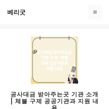
컨
텐
베리굿
메
츠
로
뉴
건
너
뛰
기
공사대금 받아주는곳 기관 소개
| 체불 구제 공공기관과 지원 내
용