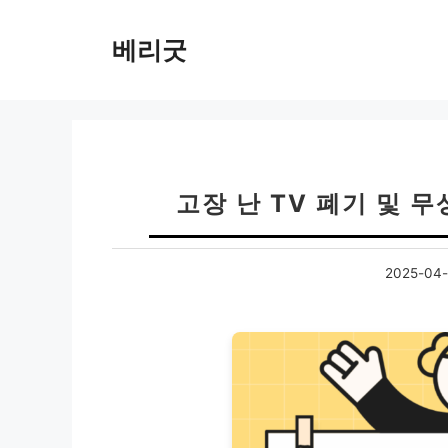
컨
텐
베리굿
츠
로
건
너
뛰
기
고장 난 TV 폐기 및 
2025-04-