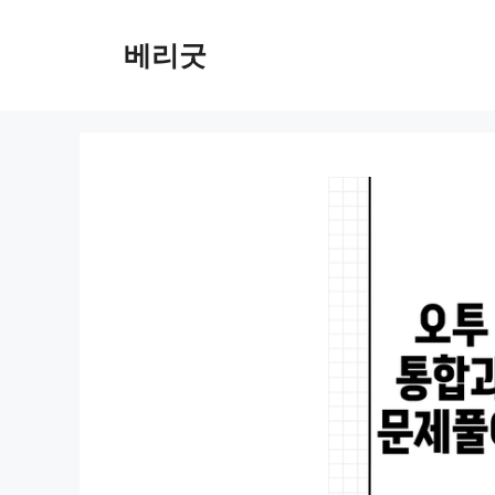
컨
텐
베리굿
츠
로
건
너
뛰
기