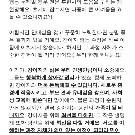
행동 문제일 경우 전문 훈련사의 도움을 구하는 게
현명해요. 초기에 잡수시면 나중에 큰 어려움을 겪
을 수 있으니까요?!
어렵지만 인내심을 갖고 꾸준히 노력한다면 분명 좋
은 결과가 있을 거예요. 강아지 행동 수정은 하루 아
침에 이뤄지지 않습니다. 하지만 그 과정 자체가 소
중한 경험이 될 거라 믿어요:) 우리 함께 힘내봐요!
아가야,
강아지의 삶은 우리 인생만큼이나 소중
해요.
그들도
행복하게 살아갈 권리
가 있죠. 함께 노력하
면 강아지와
더욱 돈독해질 수 있답니다
.
새로운 환
경에 적응시키고
,
부모 견과 유대감을 쌓으며
,
사회
성 교육에 힘쓴다면
말이에요. 물론 과정이 순탄치
만은 않겠지만, 결국 강아지는 당신의
가족이 될 테
니까요
. 강아지를 위해
최선을 다하면
, 그 작은 생명
체 또한 당신을 위해
최선을 다할 거예요
.
서로를 이
해하는 과정 자체가 의미 있는 여정이 되리라 믿어