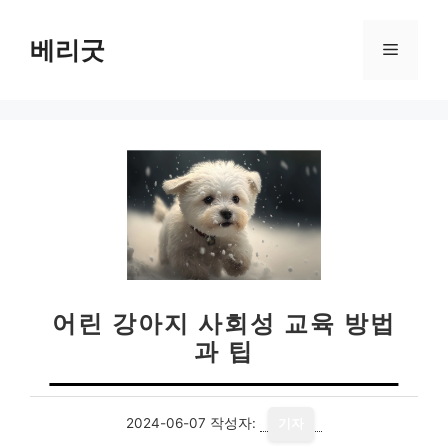
컨
텐
베리굿
메
츠
로
뉴
건
너
뛰
기
어린 강아지 사회성 교육 방법
과 팁
2024-06-07
작성자:
기자