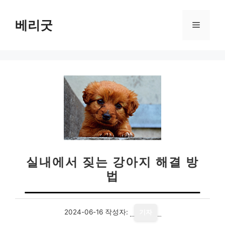
컨
텐
베리굿
메
츠
로
뉴
건
너
뛰
기
실내에서 짖는 강아지 해결 방
법
2024-06-16
작성자:
기자