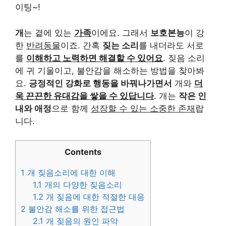
이팅~!
개
는 곁에 있는
가족
이에요. 그래서
보호본능
이 강
한
반려동물
이죠. 간혹
짖는 소리
를 내더라도 서로
를
이해하고 노력하면 해결할 수 있어요
. 짖음 소리
에 귀 기울이고, 불안감을 해소하는 방법을 찾아봐
요.
긍정적인 강화로 행동을 바꿔나가면서
개와
더
욱 끈끈한 유대감을 쌓을 수 있답니다
. 개는
작은 인
내와 애정
으로 함께
성장할 수 있는 소중한 존재
랍
니다.
Contents
1
개 짖음소리에 대한 이해
1.1
개의 다양한 짖음소리
1.2
개 짖음에 대한 적절한 대응
2
불안감 해소를 위한 접근법
2.1
개 짖음의 원인 파악