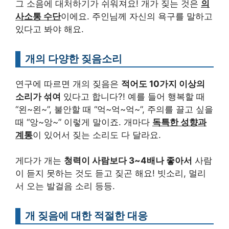
그 소음에 대처하기가 쉬워져요! 개가 짖는 것은
의
사소통 수단
이에요. 주인님께 자신의 욕구를 말하고
있다고 봐야 해요.
개의 다양한 짖음소리
연구에 따르면 개의 짖음은
적어도 10가지 이상의
소리가 섞여
있다고 합니다?! 예를 들어 행복할 때
“왼~왼~”, 불안할 때 “억~억~억~”, 주의를 끌고 싶을
때 “앙~앙~” 이렇게 말이죠. 개마다
독특한 성향과
계통
이 있어서 짖는 소리도 다 달라요.
게다가 개는
청력이 사람보다 3~4배나 좋아서
사람
이 듣지 못하는 것도 듣고 짖곤 해요! 빗소리, 멀리
서 오는 발걸음 소리 등등.
개 짖음에 대한 적절한 대응