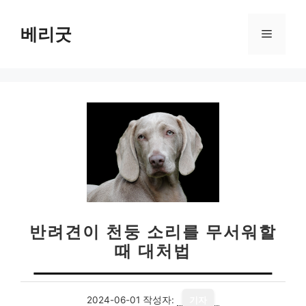
컨
텐
베리굿
메
츠
로
뉴
건
너
뛰
기
반려견이 천둥 소리를 무서워할
때 대처법
2024-06-01
작성자:
기자