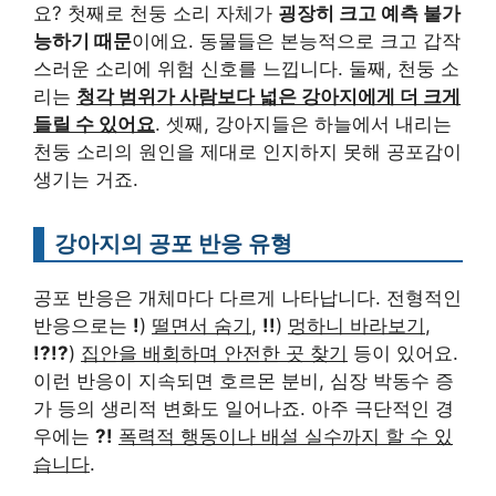
요? 첫째로 천둥 소리 자체가
굉장히 크고 예측 불가
능하기 때문
이에요. 동물들은 본능적으로 크고 갑작
스러운 소리에 위험 신호를 느낍니다. 둘째, 천둥 소
리는
청각 범위가 사람보다 넓은 강아지에게 더 크게
들릴 수 있어요
. 셋째, 강아지들은 하늘에서 내리는
천둥 소리의 원인을 제대로 인지하지 못해 공포감이
생기는 거죠.
강아지의 공포 반응 유형
공포 반응은 개체마다 다르게 나타납니다. 전형적인
반응으로는
!
)
떨면서 숨기
,
!!
)
멍하니 바라보기
,
!?!?
)
집안을 배회하며 안전한 곳 찾기
등이 있어요.
이런 반응이 지속되면 호르몬 분비, 심장 박동수 증
가 등의 생리적 변화도 일어나죠. 아주 극단적인 경
우에는
?!
폭력적 행동이나 배설 실수까지 할 수 있
습니다
.