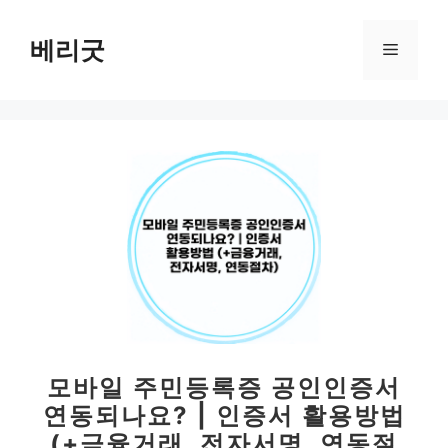
컨
텐
베리굿
메
츠
로
뉴
건
너
뛰
기
모바일 주민등록증 공인인증서
연동되나요? | 인증서 활용방법
(+금융거래, 전자서명, 연동절