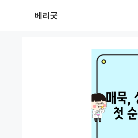
컨
텐
베리굿
츠
로
건
너
뛰
기