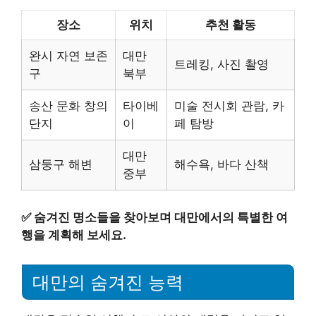
장소
위치
추천 활동
완시 자연 보존
대만
트레킹, 사진 촬영
구
북부
송산 문화 창의
타이베
미술 전시회 관람, 카
단지
이
페 탐방
대만
삼둥구 해변
해수욕, 바다 산책
중부
✅
숨겨진 명소들을 찾아보며 대만에서의 특별한 여
행을 계획해 보세요.
대만의 숨겨진 능력