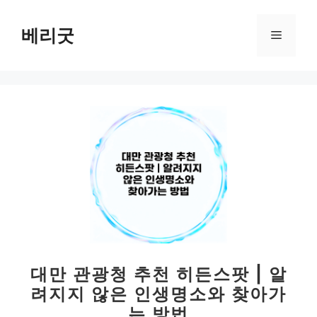
컨
텐
베리굿
메
츠
로
뉴
건
너
뛰
기
대만 관광청 추천 히든스팟 | 알
려지지 않은 인생명소와 찾아가
는 방법