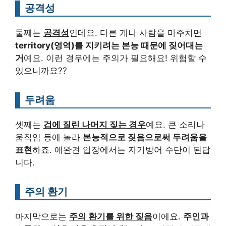
공격성
둘째는
공격성
인데요. 다른 개나 사람을 마주치면
territory(영역)를 지키려는 본능 때문에 짖어대는
거
예요. 이런 경우에는 주의가 필요해요! 위험할 수
있으니까요??
두려움
셋째는
겁에 질린 나머지 짖는 경우
예요. 큰 소리나
움직임 등에 놀라
본능적으로 짖음으로써 두려움을
표현
하죠. 애완견 입장에서는 자기방어 수단이 된답
니다.
주의 환기
마지막으로는
주의 환기를 위한 짖음
이에요.
주인과