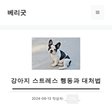
컨
텐
베리굿
메
츠
로
뉴
건
너
뛰
기
강아지 스트레스 행동과 대처법
2024-06-13
작성자:
기자