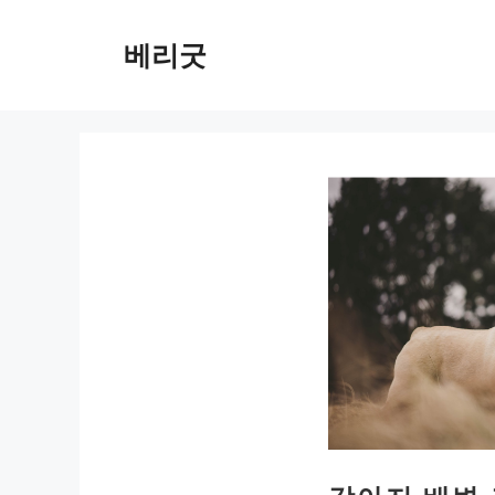
컨
텐
베리굿
츠
로
건
너
뛰
기